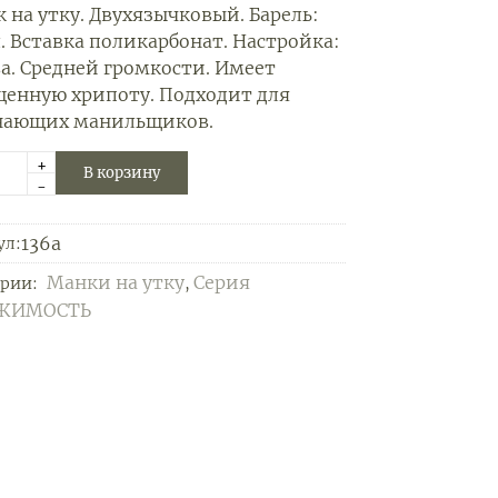
 на утку. Двухязычковый. Барель:
. Вставка поликарбонат. Настройка:
а. Средней громкости. Имеет
енную хрипоту. Подходит для
нающих манильщиков.
+
В корзину
-
136a
ул:
Манки на утку
Серия
ории:
,
ЖИМОСТЬ