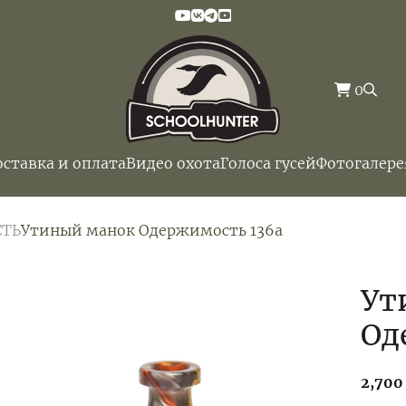
0
оставка и оплата
Видео охота
Голоса гусей
Фотогалере
СТЬ
Утиный манок Одержимость 136а
Ут
Од
2,70