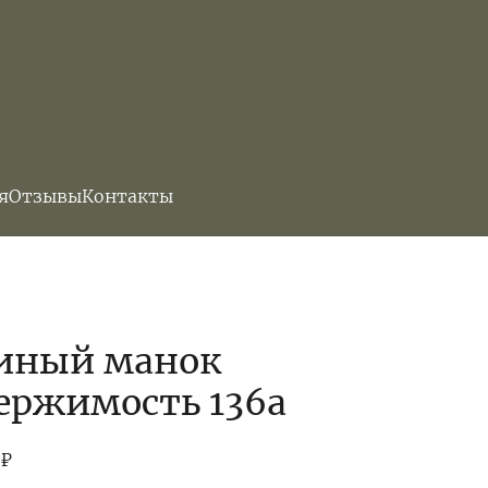
я
Отзывы
Контакты
иный манок
ержимость 136а
0
₽