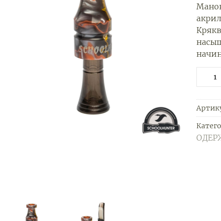
Манок
акрил
Крякв
насыщ
начи
Артик
Катег
ОДЕР