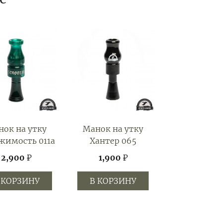
ок на утку
Манок на утку
жимость 011а
Хантер 065
2,900
₽
1,900
₽
 КОРЗИНУ
В КОРЗИНУ