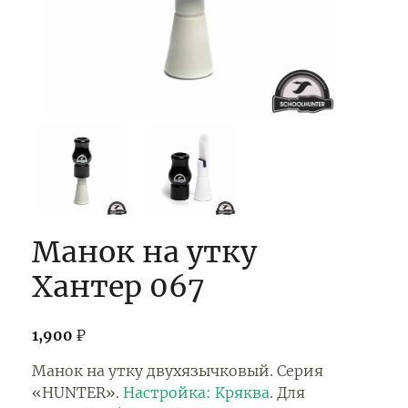
Манок на утку
Хантер 067
1,900
₽
Манок на утку двухязычковый. Серия
«HUNTER».
Настройка: Кряква
. Для