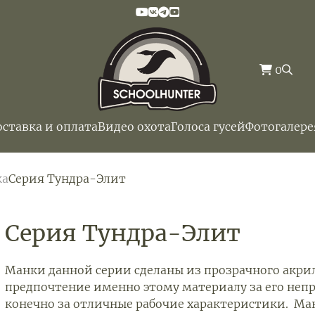
0
оставка и оплата
Видео охота
Голоса гусей
Фотогалере
ка
Серия Тундра-Элит
Серия Тундра-Элит
Манки данной серии сделаны из прозрачного акри
предпочтение именно этому материалу за его непр
конечно за отличные рабочие характеристики. Ма