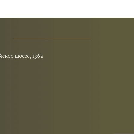
йское шоссе, 136а