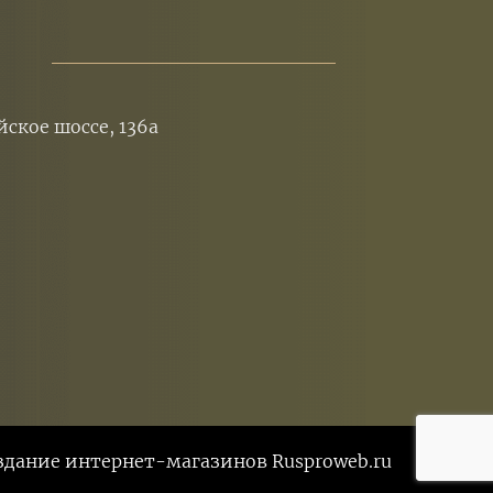
йское шоссе, 136а
здание интернет-магазинов Rusproweb.ru