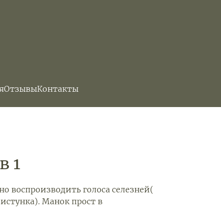
я
Отзывы
Контакты
в 1
но воспроизводить голоса селезней(
истунка). Манок прост в