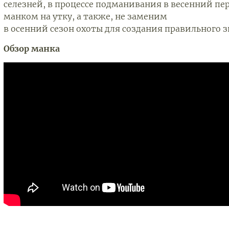
селезней, в процессе подманивания в весенний пе
манком на утку, а также, не заменим
в осенний сезон охоты для создания правильного з
Обзор манка