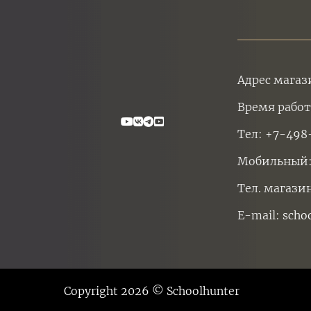
Адрес магаз
Время работ
Тел:
+7-498
Мобильный
Тел. магази
E-mail:
scho
Copyright 2026 © Schoolhunter