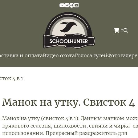
0
оставка и оплата
Видео охота
Голоса гусей
Фотогалере
ток 4 в 1
Манок на утку. Свисток 4 
Манок на утку (свисток 4 в 1). Данным манком мож
крякового селезня, шилохвости, свиязи и чирка-св
использовании. Прекрасный раздражитель для