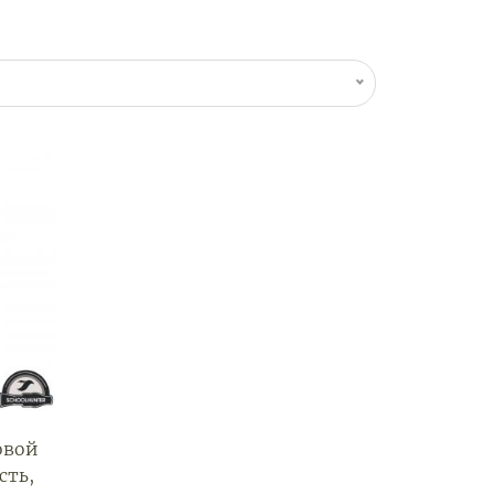
ковой
сть,