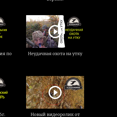
гия по
Неудачная охота на утку
6г.
Новый видеоролик от