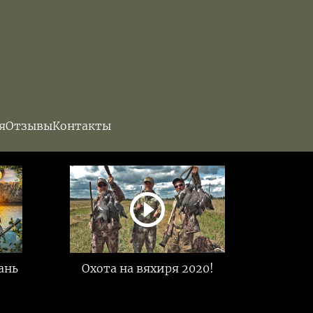
я
Отзывы
Контакты
ань
Охота на вяхиря 2020!