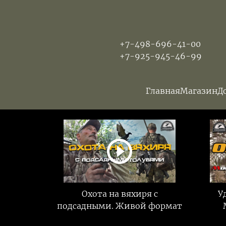
+7-498-696-41-00
+7-925-945-46-99
Главная
Магазин
Д
Охота на вяхиря с
У
подсадными. Живой формат