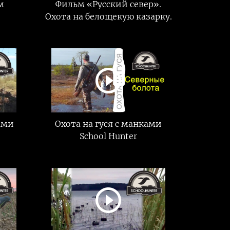
м
Фильм «Русский север».
Охота на белощекую казарку.
ами
Охота на гуся с манками
School Hunter