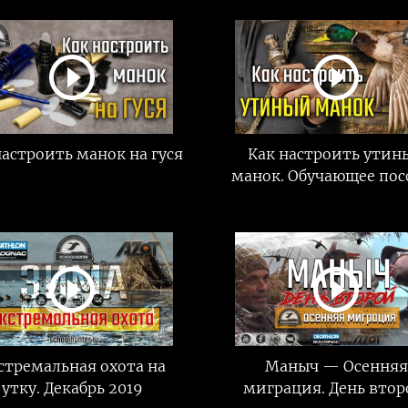
настроить манок на гуся
Как настроить утин
манок. Обучающее пос
стремальная охота на
Маныч — Осенняя
утку. Декабрь 2019
миграция. День втор