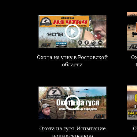
Охота на утку в Ростовской
Ох
области
Охота на гуся. Испытание
О
новых скрадков