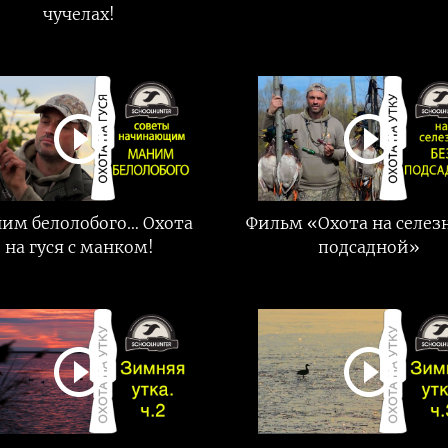
чучелах!
им белолобого… Охота
Фильм «Охота на селезн
на гуся с манком!
подсадной»