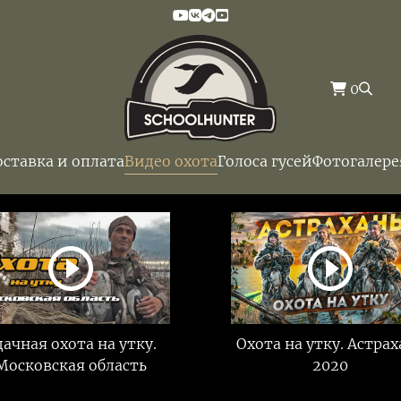
0
оставка и оплата
Видео охота
Голоса гусей
Фотогалере
дачная охота на утку.
Охота на утку. Астрах
Московская область
2020