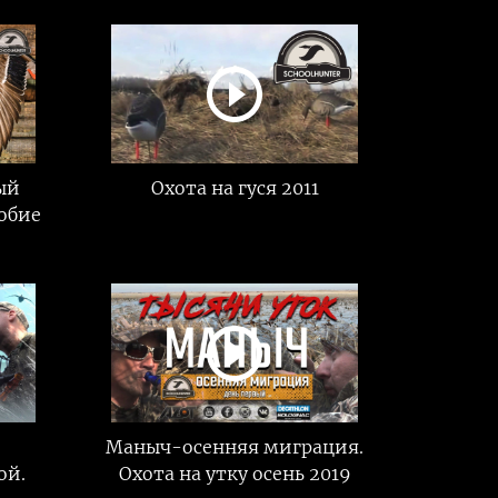
ый
Охота на гуся 2011
обие
Маныч-осенняя миграция.
ой.
Охота на утку осень 2019