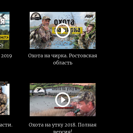
 2019
Охота на чирка. Ростовская
область
асти.
Охота на утку 2018. Полная
версия!