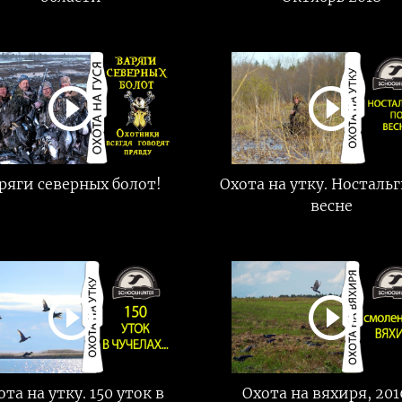
ряги северных болот!
Охота на утку. Носталь
весне
ота на утку. 150 уток в
Охота на вяхиря, 201