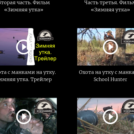
Вторая часть. Фильм
Часть третья. Филь
«Зимняя утка»
«Зимняя утка»
та с манками на утку.
Охота на утку с манк
имняя утка. Трейлер
School Hunter