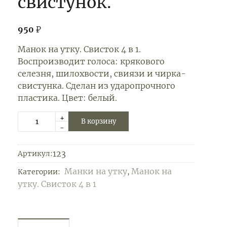
свистунок.
950
₽
Манок на утку. Свисток 4 в 1.
Воспроизводит голоса: крякового
селезня, шилохвости, свиязи и чирка-
свистунка. Сделан из ударопрочного
пластика. Цвет: белый.
+
В корзину
-
123
Артикул:
Манки на утку
Манок на
Категории:
,
утку. Свисток 4 в 1