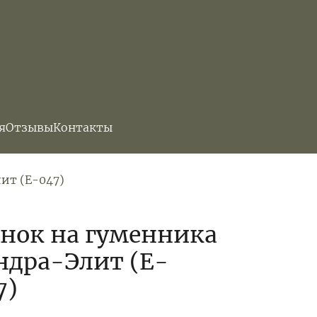
я
Отзывы
Контакты
ит (E-047)
нок на гуменника
ндра-Элит (E-
7)