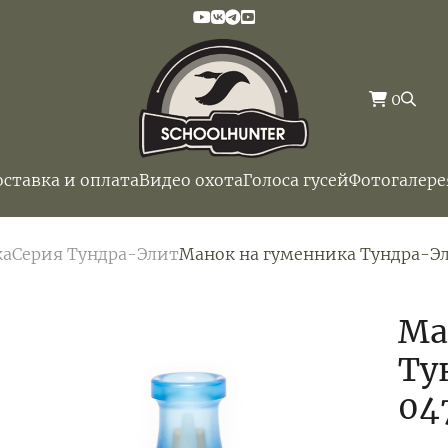
0
оставка и оплата
Видео охота
Голоса гусей
Фотогалере
ка
Серия Тундра-Элит
Манок на гуменника Тундра-Эл
Ма
Ту
04