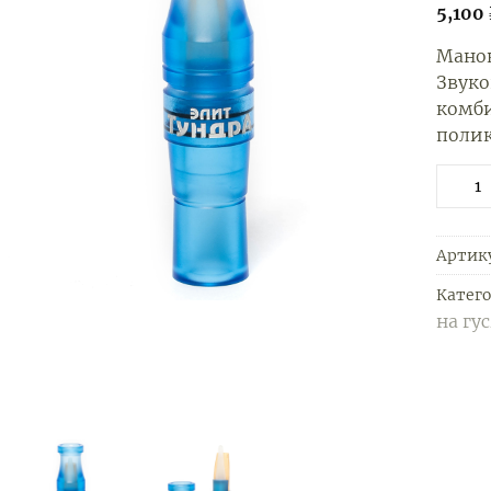
5,100
Манок
Звуко
комб
поли
Артик
Катег
на гу