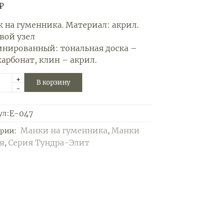
₽
 на гуменника. Материал: акрил.
вой узел
инированный:
тональная доска –
карбонат
,
клин – акрил.
+
В корзину
-
E-047
ул:
Манки на гуменника
Манки
ории:
,
ся
Серия Тундра-Элит
,