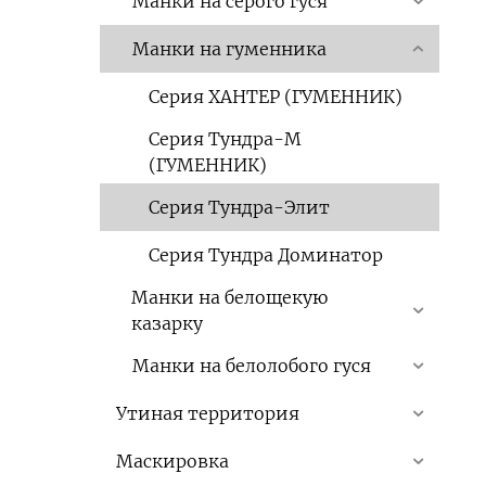
Манки на серого гуся
Манки на гуменника
Серия ХАНТЕР (ГУМЕННИК)
Серия Тундра-М
(ГУМЕННИК)
Серия Тундра-Элит
Серия Тундра Доминатор
Манки на белощекую
казарку
Манки на белолобого гуся
Утиная территория
Маскировка