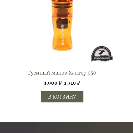
Гусиный манок Хантер 050
Первоначальная
Текущая
1,900
₽
1,710
₽
цена
цена:
В КОРЗИНУ
составляла
1,710 ₽.
1,900 ₽.